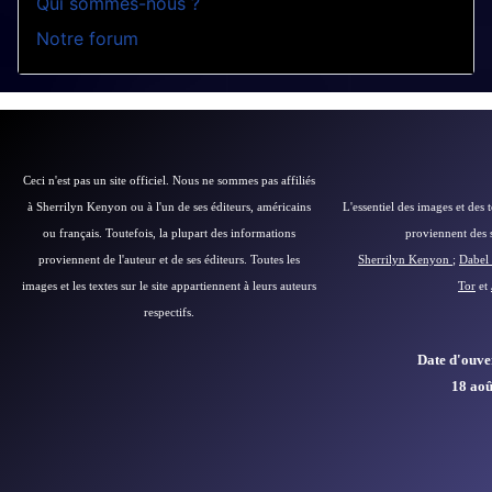
Qui sommes-nous ?
Notre forum
Ceci n'est pas un site officiel. Nous ne sommes pas affiliés
à Sherrilyn Kenyon ou à l'un de ses éditeurs, américains
L'essentiel des images et des 
ou français.
Toutefois, la plupart des informations
proviennent des si
proviennent de l'auteur et de ses éditeurs.
Toutes les
Sherrilyn Kenyon
;
Dabel 
images et les textes sur le site appartiennent à leurs auteurs
Tor
et
respectifs.
Date d'ouver
18 aoû