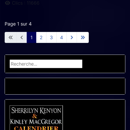
Clics : 11666
Page 1 sur 4
1
2
3
4
Rechercher
CALENDRIER - LIVRES