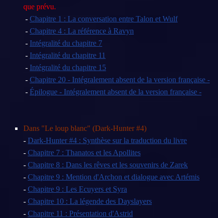
que prévu.
-
Chapitre 1 : La conversation entre Talon et Wulf
-
Chapitre 4 : La référence à Ravyn
-
Intégralité du chapitre 7
-
Intégralité du chapitre 11
-
Intégralité du chapitre 15
-
Chapitre 20 - Intégralement absent de la version française -
-
Épilogue - Intégralement absent de la version française -
Dans "Le loup blanc" (Dark-Hunter #4)
-
Dark-Hunter #4 : Synthèse sur la traduction du livre
-
Chapitre 7 : Thanatos et les Apollites
-
Chapitre 8 : Dans les rêves et les souvenirs de Zarek
-
Chapitre 9 : Mention d'Archon et dialogue avec Artémis
-
Chapitre 9 : Les Ecuyers et Syra
-
Chapitre 10 : La légende des Dayslayers
-
Chapitre 11 : Présentation d'Astrid