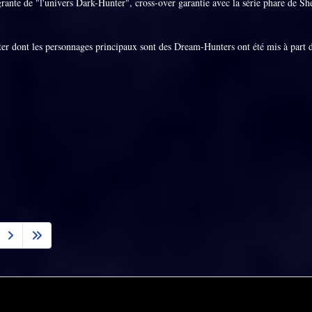
grante de "l'univers Dark-Hunter", cross-over garantie avec la série phare de S
ter dont les personnages principaux sont des Dream-Hunters ont été mis à part dan