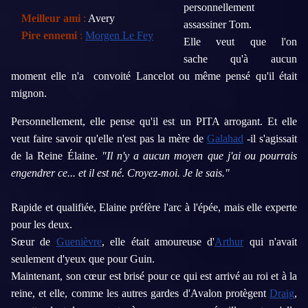
personnellement
Meilleur ami
:
Avery
assassiner
Tom
.
Pire ennemi
:
Morgen Le Fey
Elle veut
que
l'on
sache
qu'à aucun
moment
elle n'a
convoité
Lancelot
ou même
pensé
qu'il était
mignon
.
Personnellement
,
elle pense qu'il
est un
PITA
arrogant.
Et elle
veut
faire
savoir qu'elle
n'
est
pas la mère de
Galahad
-
il s'agissait
de la
Reine Élaine
.
"
Il n'y a aucun
moyen que j'ai ou pourrais
engendrer ce
...
et il
est né
.
Croyez-moi.
Je le sais."
Rapide
et qualifiée
,
Elaine
préfère
l'arc
à l'épée
,
mais elle
experte
pour les deux
.
Sœur
de
Guenièvre
,
elle était
amoureuse
d'
Arthur
qui
n'
avait
seulement
d'yeux
que pour
Guin
.
Maintenant, son
cœur est brisé
pour
ce qui est arrivé
au
roi et à la
reine
,
et elle
,
comme les autres
gardes d'Avalon
protègent
Draig
,