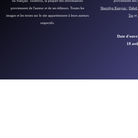
ou français.
Toutefois, la plupart des informations
proviennent des si
proviennent de l'auteur et de ses éditeurs.
Toutes les
Sherrilyn Kenyon
;
Dabel 
images et les textes sur le site appartiennent à leurs auteurs
Tor
et
respectifs.
Date d'ouver
18 aoû