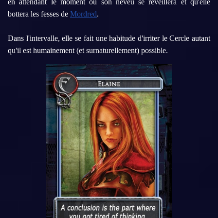
en attendant le
moment où
son neveu
se
réveillera
et qu'elle
bottera les
fesses de
Mordred
.
Dans l'intervalle
,
elle se fait
une habitude
d'irriter
le Cercle
autant
qu'il est humainement
(et
surnaturellement
)
possible.